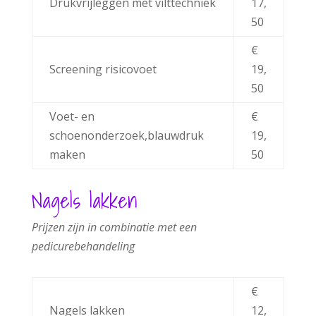
Drukvrijleggen met vilttechniek
17,
50
€
Screening risicovoet
19,
50
Voet- en
€
schoenonderzoek,blauwdruk
19,
maken
50
Nagels lakken
Prijzen
zijn
in
combinatie
met
een
pedicurebehandeling
€
Nagels lakken
12,