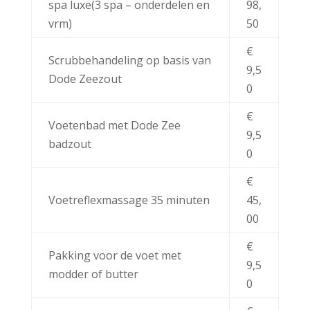
spa luxe(3 spa – onderdelen en
98,
vrm)
50
€
Scrubbehandeling op basis van
9,5
Dode Zeezout
0
€
Voetenbad met Dode Zee
9,5
badzout
0
€
Voetreflexmassage 35 minuten
45,
00
€
Pakking voor de voet met
9,5
modder of butter
0