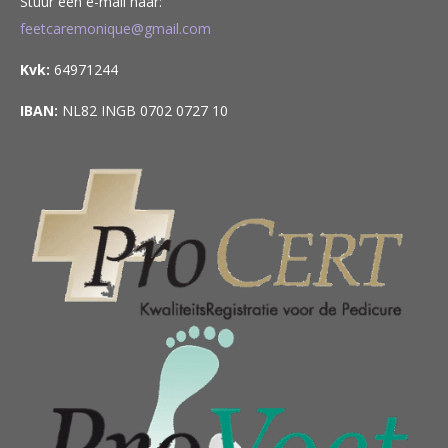
Stuur een e-mail naar:
feetcaremonique@gmail.com
Kvk:
64971244
IBAN:
NL82 INGB 0702 0727 10